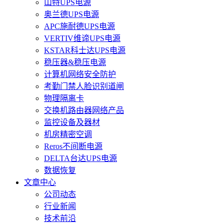
山特UPS电源
奥兰德UPS电源
APC施耐德UPS电源
VERTIV维谛UPS电源
KSTAR科士达UPS电源
稳压器&稳压电源
计算机网络安全防护
考勤门禁人脸识别道闸
物理隔离卡
交换机路由器网络产品
监控设备及器材
机房精密空调
Reros不间断电源
DELTA台达UPS电源
数据恢复
文章中心
公司动态
行业新闻
技术前沿