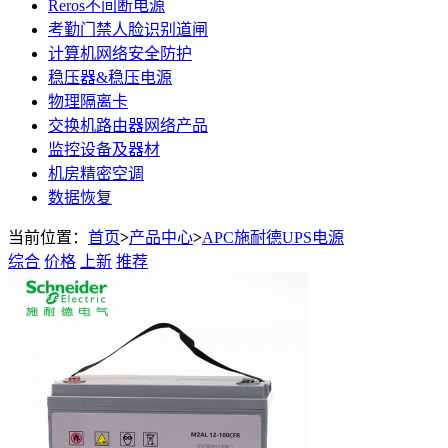
Reros不间断电源
考勤门禁人脸识别道闸
计算机网络安全防护
稳压器&稳压电源
物理隔离卡
交换机路由器网络产品
监控设备及器材
机房精密空调
数据恢复
当前位置：
首页
>
产品中心
>
APC施耐德UPS电源
综合
价格
上新
推荐