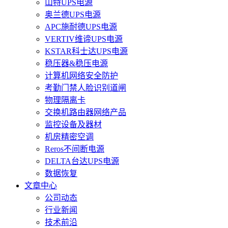
山特UPS电源
奥兰德UPS电源
APC施耐德UPS电源
VERTIV维谛UPS电源
KSTAR科士达UPS电源
稳压器&稳压电源
计算机网络安全防护
考勤门禁人脸识别道闸
物理隔离卡
交换机路由器网络产品
监控设备及器材
机房精密空调
Reros不间断电源
DELTA台达UPS电源
数据恢复
文章中心
公司动态
行业新闻
技术前沿