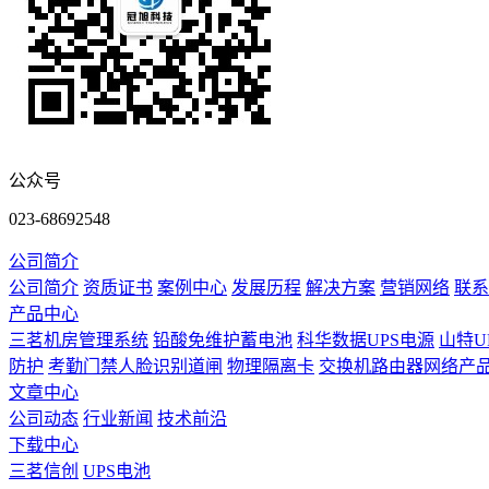
公众号
023-68692548
公司简介
公司简介
资质证书
案例中心
发展历程
解决方案
营销网络
联系
产品中心
三茗机房管理系统
铅酸免维护蓄电池
科华数据UPS电源
山特U
防护
考勤门禁人脸识别道闸
物理隔离卡
交换机路由器网络产
文章中心
公司动态
行业新闻
技术前沿
下载中心
三茗信创
UPS电池