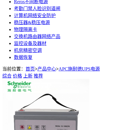
Reros不间断电源
考勤门禁人脸识别道闸
计算机网络安全防护
稳压器&稳压电源
物理隔离卡
交换机路由器网络产品
监控设备及器材
机房精密空调
数据恢复
当前位置：
首页
>
产品中心
>
APC施耐德UPS电源
综合
价格
上新
推荐