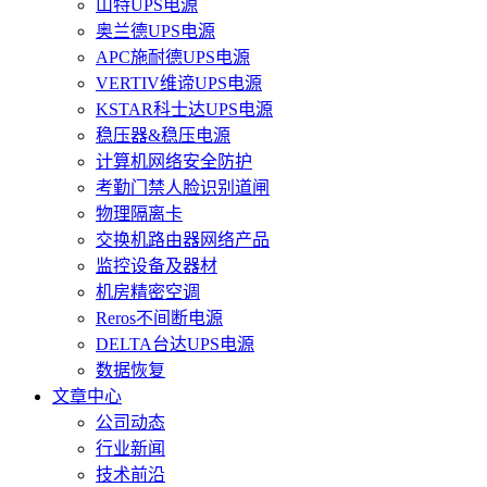
山特UPS电源
奥兰德UPS电源
APC施耐德UPS电源
VERTIV维谛UPS电源
KSTAR科士达UPS电源
稳压器&稳压电源
计算机网络安全防护
考勤门禁人脸识别道闸
物理隔离卡
交换机路由器网络产品
监控设备及器材
机房精密空调
Reros不间断电源
DELTA台达UPS电源
数据恢复
文章中心
公司动态
行业新闻
技术前沿