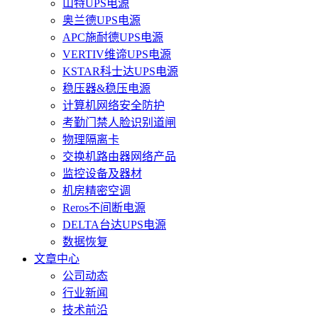
山特UPS电源
奥兰德UPS电源
APC施耐德UPS电源
VERTIV维谛UPS电源
KSTAR科士达UPS电源
稳压器&稳压电源
计算机网络安全防护
考勤门禁人脸识别道闸
物理隔离卡
交换机路由器网络产品
监控设备及器材
机房精密空调
Reros不间断电源
DELTA台达UPS电源
数据恢复
文章中心
公司动态
行业新闻
技术前沿