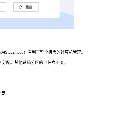
名为
Student003
）有利于整
个机房的计算机管理。
P
分配。其他系统分区的
IP
信息不变。
务器。