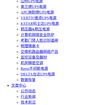
山特UPS电源
奥兰德UPS电源
APC施耐德UPS电源
VERTIV维谛UPS电源
KSTAR科士达UPS电源
稳压器&稳压电源
计算机网络安全防护
考勤门禁人脸识别道闸
物理隔离卡
交换机路由器网络产品
监控设备及器材
机房精密空调
Reros不间断电源
DELTA台达UPS电源
数据恢复
文章中心
公司动态
行业新闻
技术前沿