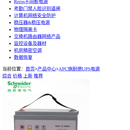
Reros不间断电源
考勤门禁人脸识别道闸
计算机网络安全防护
稳压器&稳压电源
物理隔离卡
交换机路由器网络产品
监控设备及器材
机房精密空调
数据恢复
当前位置：
首页
>
产品中心
>
APC施耐德UPS电源
综合
价格
上新
推荐