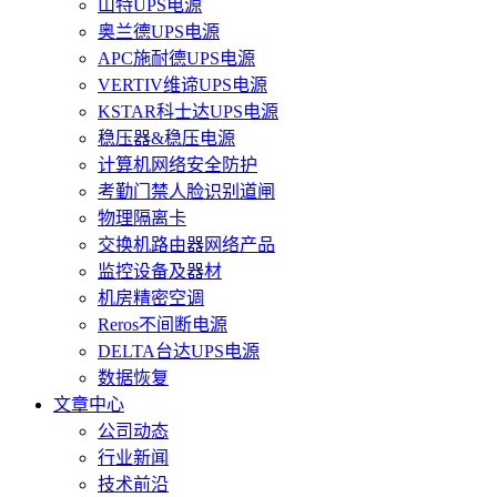
山特UPS电源
奥兰德UPS电源
APC施耐德UPS电源
VERTIV维谛UPS电源
KSTAR科士达UPS电源
稳压器&稳压电源
计算机网络安全防护
考勤门禁人脸识别道闸
物理隔离卡
交换机路由器网络产品
监控设备及器材
机房精密空调
Reros不间断电源
DELTA台达UPS电源
数据恢复
文章中心
公司动态
行业新闻
技术前沿